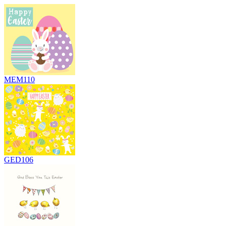
MEM110
GED106