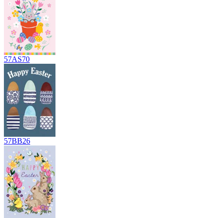
57AS70
57BB26